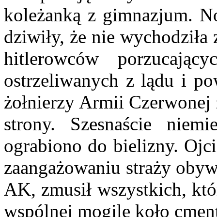
koleżanką z gimnazjum. Nos
dziwiły, że nie wychodziła
hitlerowców porzucając
ostrzeliwanych z lądu i po
żołnierzy Armii Czerwonej
strony. Szesnaście niemi
ograbiono do bielizny. Ojci
zaangażowaniu straży obywa
AK, zmusił wszystkich, któ
wspólnej mogile koło cment