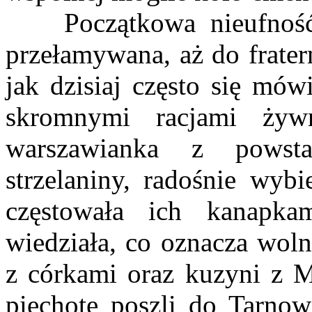
Początkowa nieufność d
przełamywana, aż do fraterni
jak dzisiaj często się mówi
skromnymi racjami żyw
warszawianka z powst
strzelaniny, radośnie wybi
częstowała ich kanapka
wiedziała, co oznacza woln
z córkami oraz kuzyni z M
piechotę poszli do Tarnow