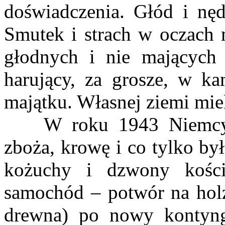
doświadczenia. Głód i nęd
Smutek i strach w oczach m
głodnych i nie mających 
harujący, za grosze, w k
majątku. Własnej ziemi mie
W roku 1943 Niemcy za
zboża, krowę i co tylko by
kożuchy i dzwony koście
samochód – potwór na holz
drewna) po nowy kontynge