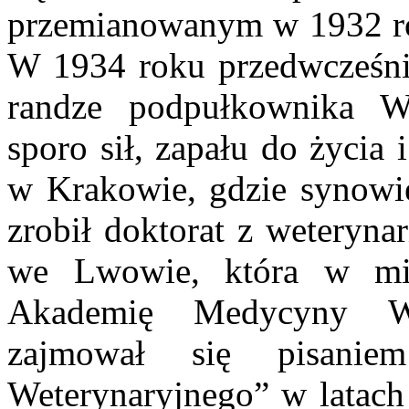
przemianowanym w 1932 rok
W 1934 roku przedwcześni
randze podpułkownika Wo
sporo sił, zapału do życia
w Krakowie, gdzie synowie 
zrobił doktorat z weterynar
we Lwowie, która w mię
Akademię Medycyny Wet
zajmował się pisanie
Weterynaryjnego” w latach 