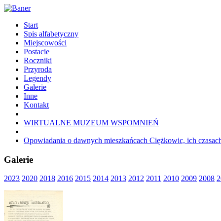
Start
Spis alfabetyczny
Miejscowości
Postacie
Roczniki
Przyroda
Legendy
Galerie
Inne
Kontakt
WIRTUALNE MUZEUM WSPOMNIEŃ
Opowiadania o dawnych mieszkańcach Ciężkowic, ich czasach 
Galerie
2023
2020
2018
2016
2015
2014
2013
2012
2011
2010
2009
2008
2