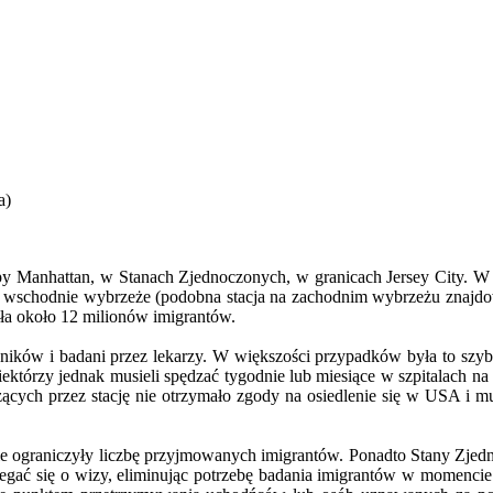
a)
y Manhattan, w Stanach Zjednoczonych, w granicach Jersey City. W
schodnie wybrzeże (podobna stacja na zachodnim wybrzeżu znajdował
jęła około 12 milionów imigrantów.
ków i badani przez lekarzy. W większości przypadków była to szybka
ektórzy jednak musieli spędzać tygodnie lub miesiące w szpitalach na 
odzących przez stację nie otrzymało zgody na osiedlenie się w USA 
graniczyły liczbę przyjmowanych imigrantów. Ponadto Stany Zjednoc
biegać się o wizy, eliminując potrzebę badania imigrantów w momenc