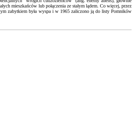
tencjalnych "wrogich cudzoziemców" (ang. enemy aliens), głównie
łych mieszkańców lub połączenia ze stałym lądem. Co więcej, przez
żnym zabytkiem była wyspa i w 1965 zaliczono ją do listy Pomników