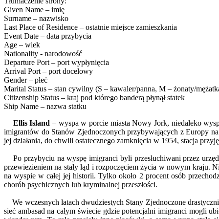
Tłumaczenie strony:
Given Name – imię
Surname – nazwisko
Last Place of Residence – ostatnie miejsce zamieszkania
Event Date – data przybycia
Age – wiek
Nationality - narodowość
Departure Port – port wypłynięcia
Arrival Port – port docelowy
Gender – płeć
Marital Status – stan cywilny (S – kawaler/panna, M – żonaty/mężatk
Citizenship Status – kraj pod którego banderą płynął statek
Ship Name – nazwa statku
Ellis Island
– wyspa w porcie miasta Nowy Jork, niedaleko wysp
imigrantów do Stanów Zjednoczonych przybywających z Europy na w
jej działania, do chwili ostatecznego zamknięcia w 1954, stacja przy
Po przybyciu na wyspę imigranci byli przesłuchiwani przez urzędni
przewiezieniem na stały ląd i rozpoczęciem życia w nowym kraju. Ni
na wyspie w całej jej historii. Tylko około 2 procent osób przech
chorób psychicznych lub kryminalnej przeszłości.
We wczesnych latach dwudziestych Stany Zjednoczone drastycznie o
sieć ambasad na całym świecie gdzie potencjalni imigranci mogli u