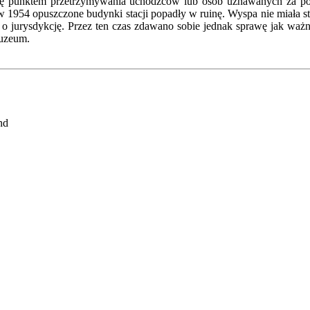
się punktem przetrzymywania uchodźców lub osób uznawanych za po
54 opuszczone budynki stacji popadły w ruinę. Wyspa nie miała sta
y o jurysdykcję. Przez ten czas zdawano sobie jednak sprawę jak wa
muzeum.
nd