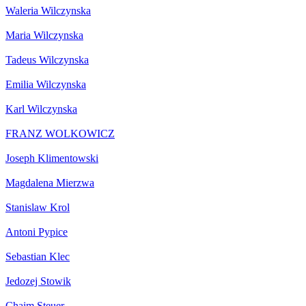
Waleria Wilczynska
Maria Wilczynska
Tadeus Wilczynska
Emilia Wilczynska
Karl Wilczynska
FRANZ WOLKOWICZ
Joseph Klimentowski
Magdalena Mierzwa
Stanislaw Krol
Antoni Pypice
Sebastian Klec
Jedozej Stowik
Chaim Steuer