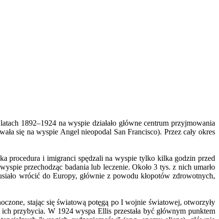
 latach 1892–1924 na wyspie działało główne centrum przyjmowania
a się na wyspie Angel nieopodal San Francisco). Przez cały okres
 procedura i imigranci spędzali na wyspie tylko kilka godzin przed
wyspie przechodząc badania lub leczenie. Około 3 tys. z nich umarło
i musiało wrócić do Europy, głównie z powodu kłopotów zdrowotnych,
zone, stając się światową potęgą po I wojnie światowej, otworzyły
ie ich przybycia. W 1924 wyspa Ellis przestała być głównym punktem