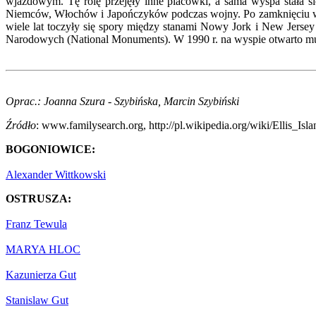
wjazdowym. Tę rolę przejęły inne placówki, a sama wyspa stała 
Niemców, Włochów i Japończyków podczas wojny. Po zamknięciu w 19
wiele lat toczyły się spory między stanami Nowy Jork i New Jerse
Narodowych (National Monuments). W 1990 r. na wyspie otwarto 
Oprac.: Joanna Szura - Szybińska, Marcin Szybiński
Źródło
: www.familysearch.org, http://pl.wikipedia.org/wiki/Ellis_Isla
BOGONIOWICE:
Alexander Wittkowski
OSTRUSZA:
Franz Tewula
MARYA HLOC
Kazunierza Gut
Stanislaw Gut