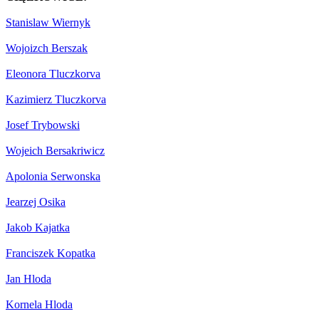
Stanislaw Wiernyk
Wojoizch Berszak
Eleonora Tluczkorva
Kazimierz Tluczkorva
Josef Trybowski
Wojeich Bersakriwicz
Apolonia Serwonska
Jearzej Osika
Jakob Kajatka
Franciszek Kopatka
Jan Hloda
Kornela Hloda