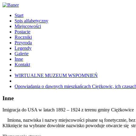
Start
Spis alfabetyczny
Miejscowości
Postacie
Roczniki
Przyroda
Legendy
Galerie
Inne
Kontakt
WIRTUALNE MUZEUM WSPOMNIEŃ
Opowiadania o dawnych mieszkańcach Ciężkowic, ich czasach 
Inne
Imigracja do USA w latach 1892 – 1924 z terenu gminy Ciężkowice
Imiona, nazwiska i nazwy miejscowości pisane są fonetycznie, bez 
Kliknięcie na wybrane dowolnie nazwisko powoduje otwarcie się str